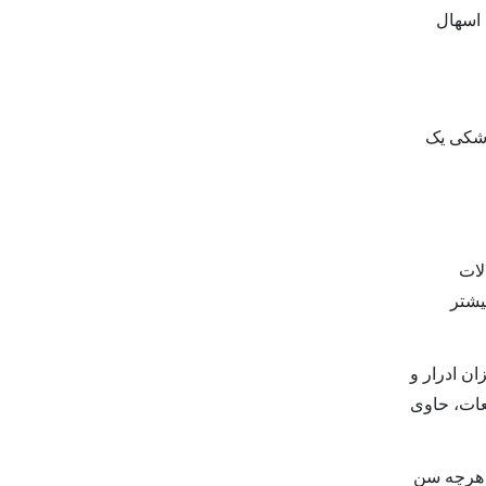
 اسهال
زشکی یک
لات
یشتر
ن ادرار و
یعات، حاوی
، هرچه سن