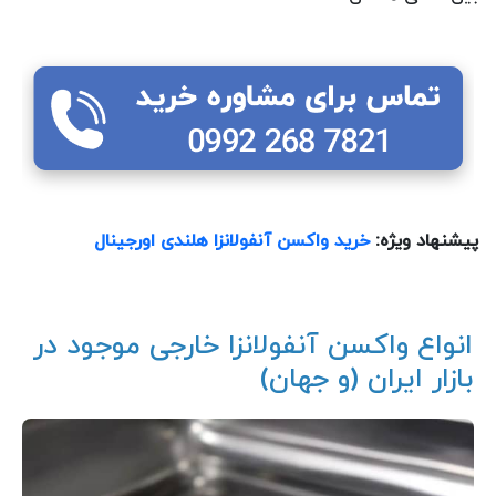
پیشنهاد ویژه:
خرید واکسن آنفولانزا هلندی اورجینال
انواع واکسن آنفولانزا خارجی موجود در
بازار ایران (و جهان)